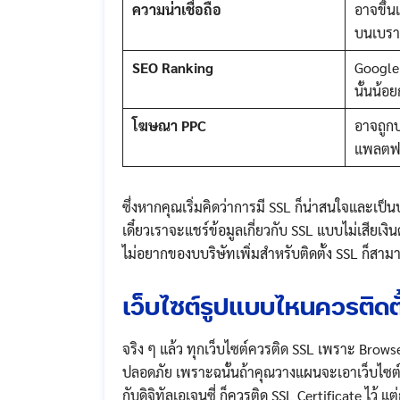
ความน่าเชื่อถือ
อาจขึ้น
บนเบราว
SEO Ranking
Google 
นั้นน้อย
โฆษณา PPC
อาจถูก
แพลตฟ
ซึ่งหากคุณเริ่มคิดว่าการมี SSL ก็น่าสนใจและเป็น
เดี๋ยวเราจะแชร์ข้อมูลเกี่ยวกับ SSL แบบไม่เสียเง
ไม่อยากของบบริษัทเพิ่มสำหรับติดตั้ง​ SSL ก็สามา
เว็บไซต์รูปแบบไหนควรติดต
จริง ๆ แล้ว ทุกเว็บไซต์ควรติด SSL เพราะ Brows
ปลอดภัย เพราะฉนั้นถ้าคุณวางแผนจะเอาเว็บไซ
กับดิจิทัลเอเจนซี่ ก็ควรติด SSL Certificate ไว้