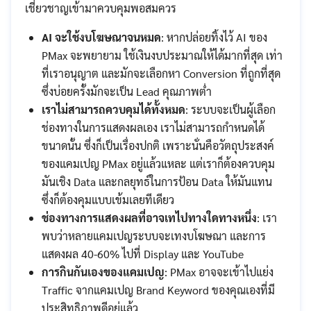
เชี่ยวชาญเข้ามาควบคุมพอสมควร
AI จะใช้งบโฆษณาจนหมด
: หากปล่อยทิ้งไว้ AI ของ
PMax จะพยายาม ใช้เงินงบประมาณให้ได้มากที่สุด เท่า
ที่เราอนุญาต และมักจะเลือกหา Conversion ที่ถูกที่สุด
ซึ่งบ่อยครั้งมักจะเป็น Lead คุณภาพต่ำ
เราไม่สามารถควบคุมได้ทั้งหมด
: ระบบจะเป็นผู้เลือก
ช่องทางในการแสดงผลเอง เราไม่สามารถกำหนดได้
ขนาดนั้น ซึ่งก็เป็นเรื่องปกติ เพราะนั่นคือวัตถุประสงค์
ของแคมเปญ PMax อยู่แล้วแหละ แต่เราก็ต้องควบคุม
มันเชิง Data และกลยุทธ์ในการป้อน Data ให้มันแทน
ซึ่งก็ต้องคุมแบบเข้มเลยทีเดียว
ช่องทางการแสดงผลที่อาจเทไปทางใดทางหนึ่ง
: เรา
พบว่าหลายแคมเปญระบบจะเทงบโฆษณา และการ
แสดงผล 40-60% ไปที่ Display และ YouTube
การกินกันเองของแคมเปญ
: PMax อาจจะเข้าไปแย่ง​
Traffic จากแคมเปญ Brand Keyword ของคุณเองที่มี
ประสิทธิภาพดีอยู่แล้ว