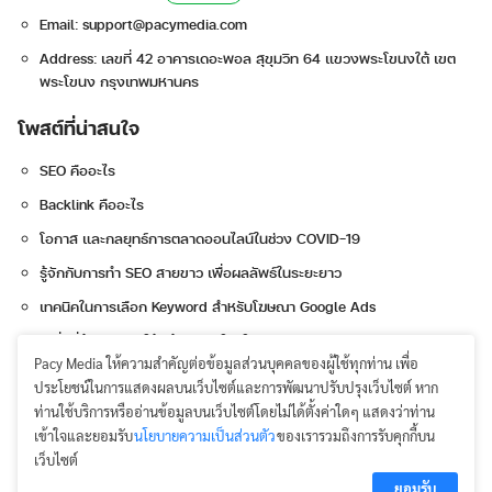
Email:
support@pacymedia.com
Address: เลขที่ 42 อาคารเดอะพอล สุขุมวิท 64 แขวงพระโขนงใต้ เขต
พระโขนง กรุงเทพมหานคร
โพสต์ที่น่าสนใจ
SEO คืออะไร
Backlink คืออะไร
โอกาส และกลยุทธ์การตลาดออนไลน์ในช่วง COVID-19
รู้จักกับการทำ SEO สายขาว เพื่อผลลัพธ์ในระยะยาว
เทคนิคในการเลือก Keyword สำหรับโฆษณา Google Ads
6 สิ่งที่ต้องเตรียมให้พร้อมก่อนโปรโมท Instagram
Pacy Media ให้ความสำคัญต่อข้อมูลส่วนบุคคลของผู้ใช้ทุกท่าน เพื่อ
3 หัวใจสำคัญในการทำ Content Marketing
ประโยชน์ในการแสดงผลบนเว็บไซต์และการพัฒนาปรับปรุงเว็บไซต์ หาก
โฆษณาวิดีโอ Ad Sequencing ลูกเล่นใหม่จาก YouTube
ท่านใช้บริการหรืออ่านข้อมูลบนเว็บไซต์โดยไม่ได้ตั้งค่าใดๆ แสดงว่าท่าน
เข้าใจและยอมรับ
นโยบายความเป็นส่วนตัว
ของเรารวมถึงการรับคุกกี้บน
เว็บไซต์
ยอมรับ
Terms & Policies