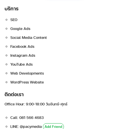
บริการ
SEO
Google Ads
Social Media Content
Facebook Ads
Search
Instagram Ads
for:
YouTube Ads
Web Developments
WordPress Website
ติดต่อเรา
Office Hour: 9:00-18:00 วันจันทร์-ศุกร์
Call: 081 566 4683
LINE: @pacymedia
Add Friend