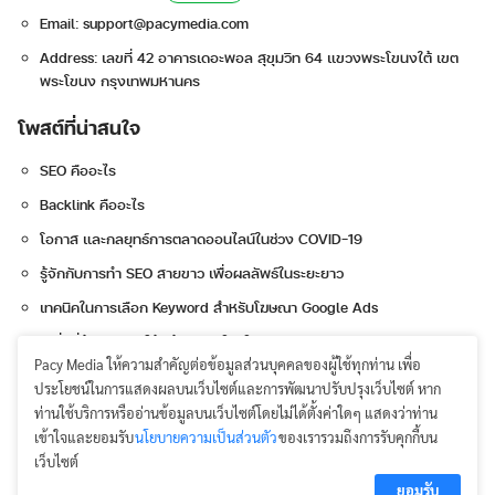
Email:
support@pacymedia.com
Address: เลขที่ 42 อาคารเดอะพอล สุขุมวิท 64 แขวงพระโขนงใต้ เขต
พระโขนง กรุงเทพมหานคร
โพสต์ที่น่าสนใจ
SEO คืออะไร
Backlink คืออะไร
โอกาส และกลยุทธ์การตลาดออนไลน์ในช่วง COVID-19
รู้จักกับการทำ SEO สายขาว เพื่อผลลัพธ์ในระยะยาว
เทคนิคในการเลือก Keyword สำหรับโฆษณา Google Ads
6 สิ่งที่ต้องเตรียมให้พร้อมก่อนโปรโมท Instagram
Pacy Media ให้ความสำคัญต่อข้อมูลส่วนบุคคลของผู้ใช้ทุกท่าน เพื่อ
3 หัวใจสำคัญในการทำ Content Marketing
ประโยชน์ในการแสดงผลบนเว็บไซต์และการพัฒนาปรับปรุงเว็บไซต์ หาก
โฆษณาวิดีโอ Ad Sequencing ลูกเล่นใหม่จาก YouTube
ท่านใช้บริการหรืออ่านข้อมูลบนเว็บไซต์โดยไม่ได้ตั้งค่าใดๆ แสดงว่าท่าน
เข้าใจและยอมรับ
นโยบายความเป็นส่วนตัว
ของเรารวมถึงการรับคุกกี้บน
เว็บไซต์
ยอมรับ
Terms & Policies