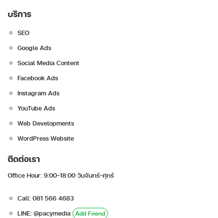
บริการ
SEO
Google Ads
Social Media Content
Facebook Ads
Search
Instagram Ads
for:
YouTube Ads
Web Developments
WordPress Website
ติดต่อเรา
Office Hour: 9:00-18:00 วันจันทร์-ศุกร์
Call: 081 566 4683
LINE: @pacymedia
Add Friend