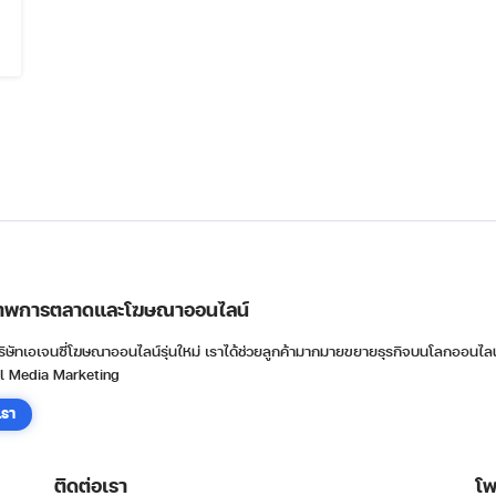
Search
for:
ธิภาพการตลาดและโฆษณาออนไลน์
ิษัทเอเจนซี่โฆษณาออนไลน์รุ่นใหม่ เราได้ช่วยลูกค้ามากมายขยายธุรกิจบนโลกออนไล
l Media Marketing
เรา
ติดต่อเรา
โพ