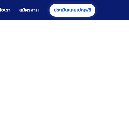
ต่อเรา
สมัครงาน
ประเมินแคมเปญฟรี