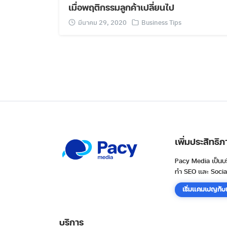
เมื่อพฤติกรรมลูกค้าเปลี่ยนไป
มีนาคม 29, 2020
Business Tips
เพิ่มประสิท
Pacy Media เป็นบร
ทำ SEO และ Socia
เริ่มแคมเปญกับ
บริการ