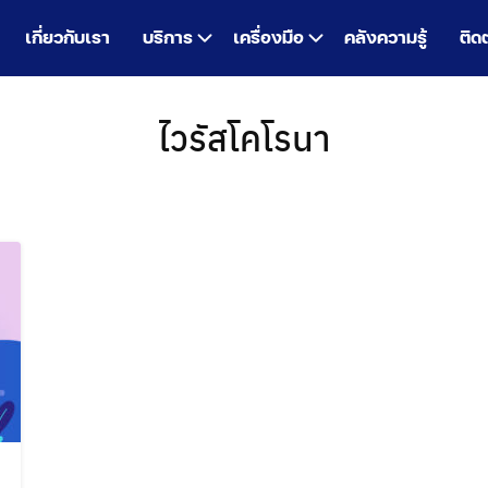
เกี่ยวกับเรา
บริการ
เครื่องมือ
คลังความรู้
ติด
ไวรัสโคโรนา