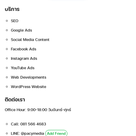
บริการ
SEO
Google Ads
Social Media Content
Facebook Ads
Search
Instagram Ads
for:
YouTube Ads
Web Developments
WordPress Website
ติดต่อเรา
Office Hour: 9:00-18:00 วันจันทร์-ศุกร์
Call: 081 566 4683
LINE: @pacymedia
Add Friend