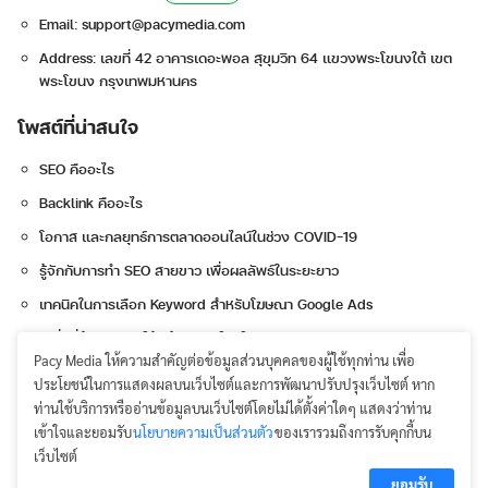
Email:
support@pacymedia.com
Address: เลขที่ 42 อาคารเดอะพอล สุขุมวิท 64 แขวงพระโขนงใต้ เขต
พระโขนง กรุงเทพมหานคร
โพสต์ที่น่าสนใจ
SEO คืออะไร
Backlink คืออะไร
โอกาส และกลยุทธ์การตลาดออนไลน์ในช่วง COVID-19
รู้จักกับการทำ SEO สายขาว เพื่อผลลัพธ์ในระยะยาว
เทคนิคในการเลือก Keyword สำหรับโฆษณา Google Ads
6 สิ่งที่ต้องเตรียมให้พร้อมก่อนโปรโมท Instagram
Pacy Media ให้ความสำคัญต่อข้อมูลส่วนบุคคลของผู้ใช้ทุกท่าน เพื่อ
3 หัวใจสำคัญในการทำ Content Marketing
ประโยชน์ในการแสดงผลบนเว็บไซต์และการพัฒนาปรับปรุงเว็บไซต์ หาก
โฆษณาวิดีโอ Ad Sequencing ลูกเล่นใหม่จาก YouTube
ท่านใช้บริการหรืออ่านข้อมูลบนเว็บไซต์โดยไม่ได้ตั้งค่าใดๆ แสดงว่าท่าน
เข้าใจและยอมรับ
นโยบายความเป็นส่วนตัว
ของเรารวมถึงการรับคุกกี้บน
เว็บไซต์
ยอมรับ
Terms & Policies